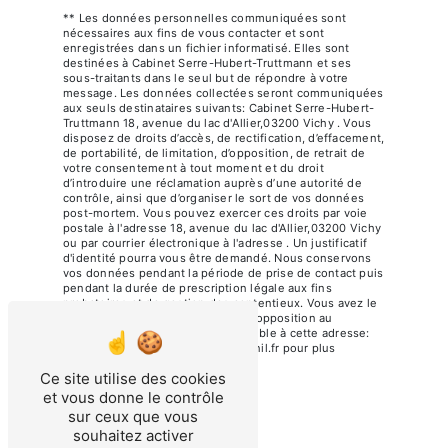
** Les données personnelles communiquées sont
nécessaires aux fins de vous contacter et sont
enregistrées dans un fichier informatisé. Elles sont
destinées à Cabinet Serre-Hubert-Truttmann et ses
sous-traitants dans le seul but de répondre à votre
message. Les données collectées seront communiquées
aux seuls destinataires suivants: Cabinet Serre-Hubert-
Truttmann 18, avenue du lac d'Allier,03200 Vichy . Vous
disposez de droits d’accès, de rectification, d’effacement,
de portabilité, de limitation, d’opposition, de retrait de
votre consentement à tout moment et du droit
d’introduire une réclamation auprès d’une autorité de
contrôle, ainsi que d’organiser le sort de vos données
post-mortem. Vous pouvez exercer ces droits par voie
postale à l'adresse 18, avenue du lac d'Allier,03200 Vichy
ou par courrier électronique à l'adresse . Un justificatif
d'identité pourra vous être demandé. Nous conservons
vos données pendant la période de prise de contact puis
pendant la durée de prescription légale aux fins
probatoires et de gestion des contentieux. Vous avez le
droit de vous inscrire sur la liste d'opposition au
démarchage téléphonique, disponible à cette adresse:
Bloctel.gouv.fr
. Consultez le site cnil.fr pour plus
d’informations sur vos droits.
Ce site utilise des cookies
et vous donne le contrôle
sur ceux que vous
souhaitez activer