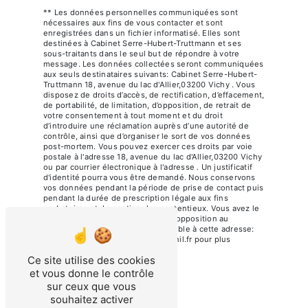
** Les données personnelles communiquées sont
nécessaires aux fins de vous contacter et sont
enregistrées dans un fichier informatisé. Elles sont
destinées à Cabinet Serre-Hubert-Truttmann et ses
sous-traitants dans le seul but de répondre à votre
message. Les données collectées seront communiquées
aux seuls destinataires suivants: Cabinet Serre-Hubert-
Truttmann 18, avenue du lac d'Allier,03200 Vichy . Vous
disposez de droits d’accès, de rectification, d’effacement,
de portabilité, de limitation, d’opposition, de retrait de
votre consentement à tout moment et du droit
d’introduire une réclamation auprès d’une autorité de
contrôle, ainsi que d’organiser le sort de vos données
post-mortem. Vous pouvez exercer ces droits par voie
postale à l'adresse 18, avenue du lac d'Allier,03200 Vichy
ou par courrier électronique à l'adresse . Un justificatif
d'identité pourra vous être demandé. Nous conservons
vos données pendant la période de prise de contact puis
pendant la durée de prescription légale aux fins
probatoires et de gestion des contentieux. Vous avez le
droit de vous inscrire sur la liste d'opposition au
démarchage téléphonique, disponible à cette adresse:
Bloctel.gouv.fr
. Consultez le site cnil.fr pour plus
d’informations sur vos droits.
Ce site utilise des cookies
et vous donne le contrôle
sur ceux que vous
souhaitez activer