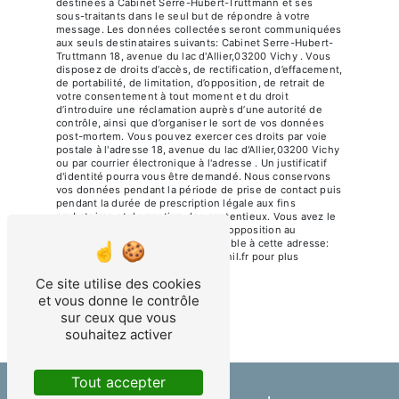
destinées à Cabinet Serre-Hubert-Truttmann et ses
sous-traitants dans le seul but de répondre à votre
message. Les données collectées seront communiquées
aux seuls destinataires suivants: Cabinet Serre-Hubert-
Truttmann 18, avenue du lac d'Allier,03200 Vichy . Vous
disposez de droits d’accès, de rectification, d’effacement,
de portabilité, de limitation, d’opposition, de retrait de
votre consentement à tout moment et du droit
d’introduire une réclamation auprès d’une autorité de
contrôle, ainsi que d’organiser le sort de vos données
post-mortem. Vous pouvez exercer ces droits par voie
postale à l'adresse 18, avenue du lac d'Allier,03200 Vichy
ou par courrier électronique à l'adresse . Un justificatif
d'identité pourra vous être demandé. Nous conservons
vos données pendant la période de prise de contact puis
pendant la durée de prescription légale aux fins
probatoires et de gestion des contentieux. Vous avez le
droit de vous inscrire sur la liste d'opposition au
démarchage téléphonique, disponible à cette adresse:
Bloctel.gouv.fr
. Consultez le site cnil.fr pour plus
d’informations sur vos droits.
Ce site utilise des cookies
et vous donne le contrôle
sur ceux que vous
souhaitez activer
Tout accepter