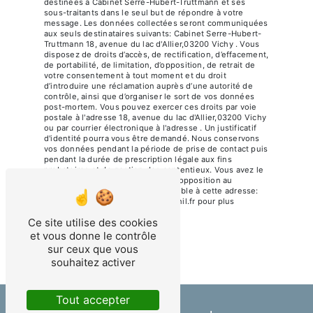
destinées à Cabinet Serre-Hubert-Truttmann et ses
sous-traitants dans le seul but de répondre à votre
message. Les données collectées seront communiquées
aux seuls destinataires suivants: Cabinet Serre-Hubert-
Truttmann 18, avenue du lac d'Allier,03200 Vichy . Vous
disposez de droits d’accès, de rectification, d’effacement,
de portabilité, de limitation, d’opposition, de retrait de
votre consentement à tout moment et du droit
d’introduire une réclamation auprès d’une autorité de
contrôle, ainsi que d’organiser le sort de vos données
post-mortem. Vous pouvez exercer ces droits par voie
postale à l'adresse 18, avenue du lac d'Allier,03200 Vichy
ou par courrier électronique à l'adresse . Un justificatif
d'identité pourra vous être demandé. Nous conservons
vos données pendant la période de prise de contact puis
pendant la durée de prescription légale aux fins
probatoires et de gestion des contentieux. Vous avez le
droit de vous inscrire sur la liste d'opposition au
démarchage téléphonique, disponible à cette adresse:
Bloctel.gouv.fr
. Consultez le site cnil.fr pour plus
d’informations sur vos droits.
Ce site utilise des cookies
et vous donne le contrôle
sur ceux que vous
souhaitez activer
Tout accepter