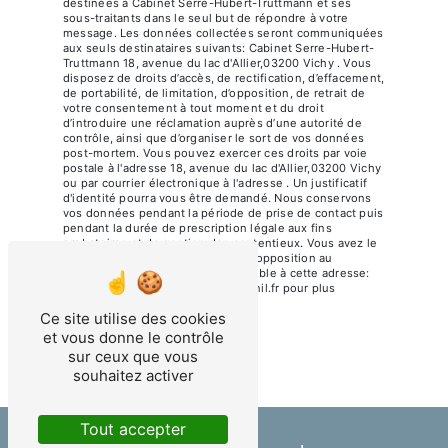
destinées à Cabinet Serre-Hubert-Truttmann et ses
sous-traitants dans le seul but de répondre à votre
message. Les données collectées seront communiquées
aux seuls destinataires suivants: Cabinet Serre-Hubert-
Truttmann 18, avenue du lac d'Allier,03200 Vichy . Vous
disposez de droits d’accès, de rectification, d’effacement,
de portabilité, de limitation, d’opposition, de retrait de
votre consentement à tout moment et du droit
d’introduire une réclamation auprès d’une autorité de
contrôle, ainsi que d’organiser le sort de vos données
post-mortem. Vous pouvez exercer ces droits par voie
postale à l'adresse 18, avenue du lac d'Allier,03200 Vichy
ou par courrier électronique à l'adresse . Un justificatif
d'identité pourra vous être demandé. Nous conservons
vos données pendant la période de prise de contact puis
pendant la durée de prescription légale aux fins
probatoires et de gestion des contentieux. Vous avez le
droit de vous inscrire sur la liste d'opposition au
démarchage téléphonique, disponible à cette adresse:
Bloctel.gouv.fr
. Consultez le site cnil.fr pour plus
d’informations sur vos droits.
Ce site utilise des cookies
et vous donne le contrôle
sur ceux que vous
souhaitez activer
Tout accepter