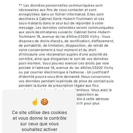
** Les données personnelles communiquées sont
nécessaires aux fins de vous contacter et sont
enregistrées dans un fichier informatisé. Elles sont
destinées à Cabinet Serre-Hubert-Truttmann et ses
sous-traitants dans le seul but de répondre à votre
message. Les données collectées seront communiquées
aux seuls destinataires suivants: Cabinet Serre-Hubert-
Truttmann 18, avenue du lac d'Allier,03200 Vichy . Vous
disposez de droits d’accès, de rectification, d’effacement,
de portabilité, de limitation, d’opposition, de retrait de
votre consentement à tout moment et du droit
d’introduire une réclamation auprès d’une autorité de
contrôle, ainsi que d’organiser le sort de vos données
post-mortem. Vous pouvez exercer ces droits par voie
postale à l'adresse 18, avenue du lac d'Allier,03200 Vichy
ou par courrier électronique à l'adresse . Un justificatif
d'identité pourra vous être demandé. Nous conservons
vos données pendant la période de prise de contact puis
pendant la durée de prescription légale aux fins
probatoires et de gestion des contentieux. Vous avez le
droit de vous inscrire sur la liste d'opposition au
démarchage téléphonique, disponible à cette adresse:
Bloctel.gouv.fr
. Consultez le site cnil.fr pour plus
d’informations sur vos droits.
Ce site utilise des cookies
et vous donne le contrôle
sur ceux que vous
souhaitez activer