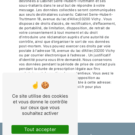
destinées à Cabinet Serre-Hubert-Truttmann et ses
sous-traitants dans le seul but de répondre à votre
message. Les données collectées seront communiquées
aux seuls destinataires suivants: Cabinet Serre-Hubert-
Truttmann 18, avenue du lac d'Allier,03200 Vichy . Vous
disposez de droits d’accès, de rectification, d’effacement,
de portabilité, de limitation, d’opposition, de retrait de
votre consentement à tout moment et du droit
d’introduire une réclamation auprès d’une autorité de
contrôle, ainsi que d’organiser le sort de vos données
post-mortem. Vous pouvez exercer ces droits par voie
postale à l'adresse 18, avenue du lac d'Allier,03200 Vichy
ou par courrier électronique à l'adresse . Un justificatif
d'identité pourra vous être demandé. Nous conservons
vos données pendant la période de prise de contact puis
pendant la durée de prescription légale aux fins
probatoires et de gestion des contentieux. Vous avez le
droit de vous inscrire sur la liste d'opposition au
démarchage téléphonique, disponible à cette adresse:
Bloctel.gouv.fr
. Consultez le site cnil.fr pour plus
d’informations sur vos droits.
Ce site utilise des cookies
et vous donne le contrôle
sur ceux que vous
souhaitez activer
Tout accepter