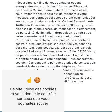
nécessaires aux fins de vous contacter et sont
enregistrées dans un fichier informatisé. Elles sont
destinées à Cabinet Serre-Hubert-Truttmann et ses
sous-traitants dans le seul but de répondre à votre
message. Les données collectées seront communiquées
aux seuls destinataires suivants: Cabinet Serre-Hubert-
Truttmann 18, avenue du lac d'Allier,03200 Vichy . Vous
disposez de droits d’accès, de rectification, d’effacement,
de portabilité, de limitation, d’opposition, de retrait de
votre consentement à tout moment et du droit
d’introduire une réclamation auprès d’une autorité de
contrôle, ainsi que d’organiser le sort de vos données
post-mortem. Vous pouvez exercer ces droits par voie
postale à l'adresse 18, avenue du lac d'Allier,03200 Vichy
ou par courrier électronique à l'adresse . Un justificatif
d'identité pourra vous être demandé. Nous conservons
vos données pendant la période de prise de contact puis
pendant la durée de prescription légale aux fins
probatoires et de gestion des contentieux. Vous avez le
droit de vous inscrire sur la liste d'opposition au
démarchage téléphonique, disponible à cette adresse:
Bloctel.gouv.fr
. Consultez le site cnil.fr pour plus
d’informations sur vos droits.
Ce site utilise des cookies
et vous donne le contrôle
sur ceux que vous
souhaitez activer