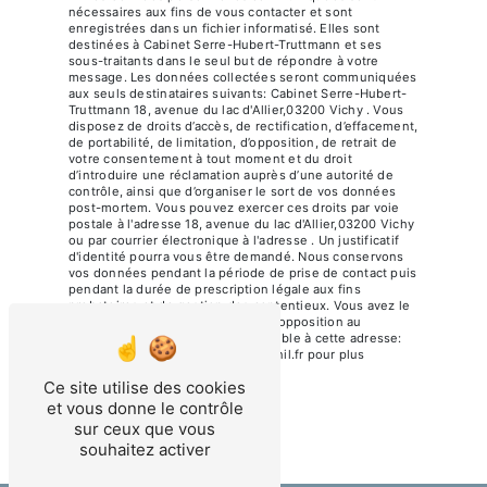
nécessaires aux fins de vous contacter et sont
enregistrées dans un fichier informatisé. Elles sont
destinées à Cabinet Serre-Hubert-Truttmann et ses
sous-traitants dans le seul but de répondre à votre
message. Les données collectées seront communiquées
aux seuls destinataires suivants: Cabinet Serre-Hubert-
Truttmann 18, avenue du lac d'Allier,03200 Vichy . Vous
disposez de droits d’accès, de rectification, d’effacement,
de portabilité, de limitation, d’opposition, de retrait de
votre consentement à tout moment et du droit
d’introduire une réclamation auprès d’une autorité de
contrôle, ainsi que d’organiser le sort de vos données
post-mortem. Vous pouvez exercer ces droits par voie
postale à l'adresse 18, avenue du lac d'Allier,03200 Vichy
ou par courrier électronique à l'adresse . Un justificatif
d'identité pourra vous être demandé. Nous conservons
vos données pendant la période de prise de contact puis
pendant la durée de prescription légale aux fins
probatoires et de gestion des contentieux. Vous avez le
droit de vous inscrire sur la liste d'opposition au
démarchage téléphonique, disponible à cette adresse:
Bloctel.gouv.fr
. Consultez le site cnil.fr pour plus
d’informations sur vos droits.
Ce site utilise des cookies
et vous donne le contrôle
sur ceux que vous
souhaitez activer