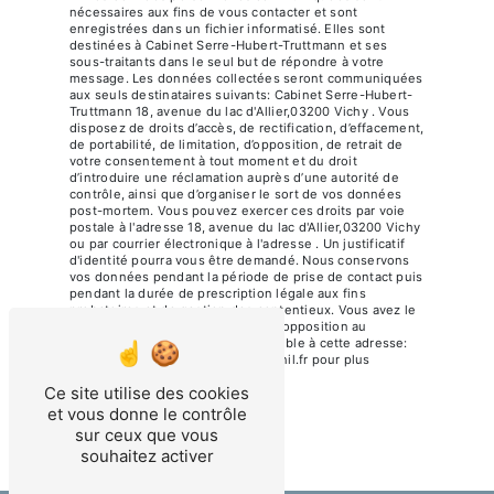
nécessaires aux fins de vous contacter et sont
enregistrées dans un fichier informatisé. Elles sont
destinées à Cabinet Serre-Hubert-Truttmann et ses
sous-traitants dans le seul but de répondre à votre
message. Les données collectées seront communiquées
aux seuls destinataires suivants: Cabinet Serre-Hubert-
Truttmann 18, avenue du lac d'Allier,03200 Vichy . Vous
disposez de droits d’accès, de rectification, d’effacement,
de portabilité, de limitation, d’opposition, de retrait de
votre consentement à tout moment et du droit
d’introduire une réclamation auprès d’une autorité de
contrôle, ainsi que d’organiser le sort de vos données
post-mortem. Vous pouvez exercer ces droits par voie
postale à l'adresse 18, avenue du lac d'Allier,03200 Vichy
ou par courrier électronique à l'adresse . Un justificatif
d'identité pourra vous être demandé. Nous conservons
vos données pendant la période de prise de contact puis
pendant la durée de prescription légale aux fins
probatoires et de gestion des contentieux. Vous avez le
droit de vous inscrire sur la liste d'opposition au
démarchage téléphonique, disponible à cette adresse:
Bloctel.gouv.fr
. Consultez le site cnil.fr pour plus
d’informations sur vos droits.
Ce site utilise des cookies
et vous donne le contrôle
sur ceux que vous
souhaitez activer