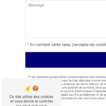
En cochant cette case, j'accepte les condi
** Les données personnelles communiquées sont nécessaires
ses sous-traitants dans le seul but de répondre à votre m
d'Allier,03200 Vichy . Vous disposez de droits d’accès, de r
une réclamation auprès d’une autorité de contrôle, ainsi q
d'Allier,03200 Vichy ou par courrier électronique à l'adre
la durée de prescription légale aux fins probatoires et de 
Ce site utilise des cookies
adresse:
Bloctel.gouv.fr
. Consultez le site cnil.fr pour plus
et vous donne le contrôle
sur ceux que vous