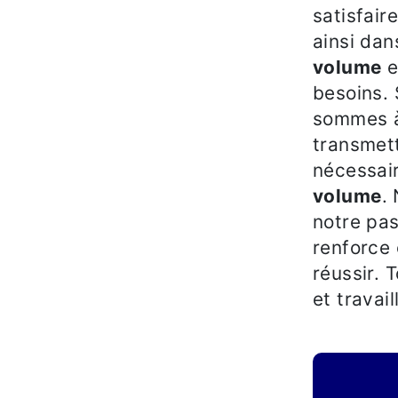
satisfai
ainsi dan
volume
e
besoins. 
sommes à
transmet
nécessair
volume
.
notre pas
renforce 
réussir. 
et travai