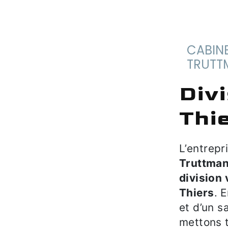
CABINET SERRE-HUBERT-
TRUTT
division volume à
Thi
L’entrep
Truttma
division
Thiers
. 
et d’un s
mettons 