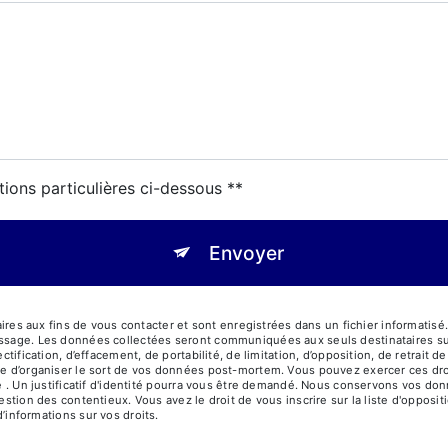
tions particulières ci-dessous **
Envoyer
 aux fins de vous contacter et sont enregistrées dans un fichier informatisé.
essage. Les données collectées seront communiquées aux seuls destinataires su
ectification, d’effacement, de portabilité, de limitation, d’opposition, de retrait
ue d’organiser le sort de vos données post-mortem. Vous pouvez exercer ces droi
sse . Un justificatif d'identité pourra vous être demandé. Nous conservons vos d
gestion des contentieux. Vous avez le droit de vous inscrire sur la liste d'oppos
 d’informations sur vos droits.